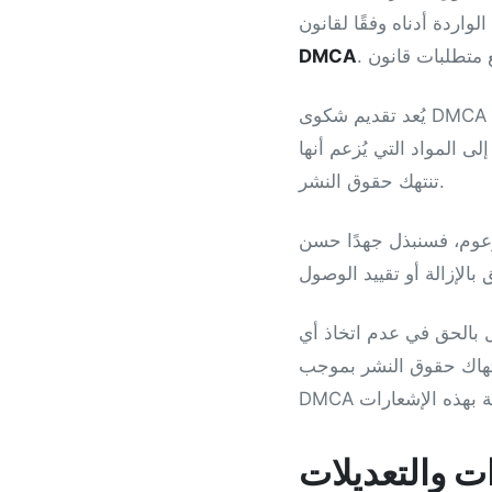
واردة أدناه وفقًا لقانون
DMCA
يُعد تقديم شكوى DMCA بداية لإجراء قانوني محدد مسبقًا. سيتم مراجعة شكواك للتحقق من دقتها وصحتها
ى المواد التي يُزعم أنها
تنتهك حقوق النشر.
 مزعوم، فسنبذل جهدًا حسن
بالحق في عدم اتخاذ أي
إذا لم يكن الإشعار متوافقًا مع جميع متطلبات قانون
ات والتعديلات