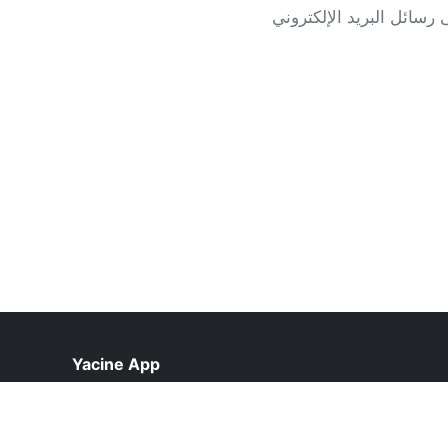
Yacine App
help@yacinetvs.com.pk