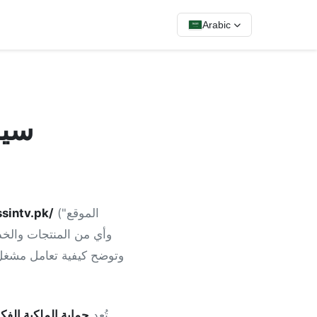
Arabic
سيا
("الموقع
ssintv.pk/
وتوضح كيفية تعامل مشغل 
تُعد
حماية الملكية الفك