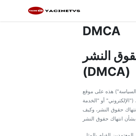
DMCA
حقوق النشر
(DMCA)
الإلكتروني" أو "الخدمة") وأي من المنتجات والخدمات ذات الصلة الخاصة به (يُشار إليها مجتمعة باسم "الخدمات")،
انتهاك حقوق النشر، وكيف
لمعتمدين القيام بالمثل.