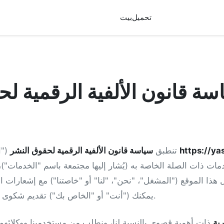
تحميل
بيت
سة قانون الألفية الرقمية ل
https://ya
("السياسة") هذه على موقع
تنطبق
سياسة قانون الألفية الرقمية لحقوق النشر
هذا الموقع ("المشغل"، "نحن"، "لنا" أو "خاصتنا") مع إشعارات 
يمكنك ("أنت" أو "الخاص بك") تقديم شكوى بشأن انتهاك حقوق النشر.
رية
ذات أهمية قصوى بالنسبة لنا، ونطلب من مستخدمينا ووكلائهم ا