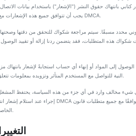
كتابي بانتهاك حقوق النشر ("الإشعار") باستخدام بيانات الاتصال ال
. يجب أن تتوافق جميع هذه الإشعارات مع متطلبات قانون DMCA.
ت شكواك هذه المتطلبات، فقد يتضمن ردنا إزالة أو تقييد الوصول إل
ييد الوصول إلى المواد أو إنهاء أي حساب استجابةً لإشعار بانتهاك
النية للتواصل مع المستخدم المتأثر وتزويده بمعلومات تتعلق بالإزالة أو تقييد الوصول.
شيء مخالف وارد في أي جزء من هذه السياسة، يحتفظ المشغل 
إجراء عند استلام إشعار انتهاك حقوق النشر بموجب DMCA 
DMCA الخاصة بهذه الإشعارات.
التغيير