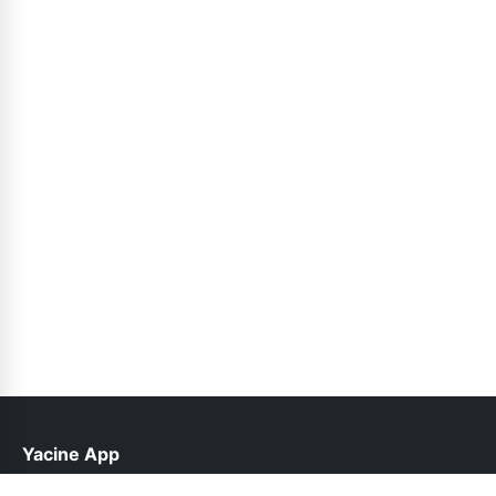
Yacine App
help@yacinetvs.com.pk